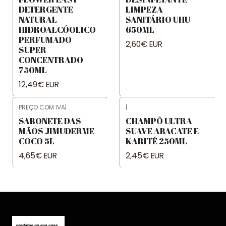
DETERGENTE
LIMPEZA
NATURAL
SANITÁRIO UHU
HIDROALCÓOLICO
650ML
PERFUMADO
2,60€ EUR
SUPER
CONCENTRADO
750ML
12,49€ EUR
PREÇO COM IVA
|
|
SABONETE DAS
CHAMPÔ ULTRA
MÃOS JIMUDERME
SUAVE ABACATE E
COCO 5L
KARITÉ 250ML
4,65€ EUR
2,45€ EUR