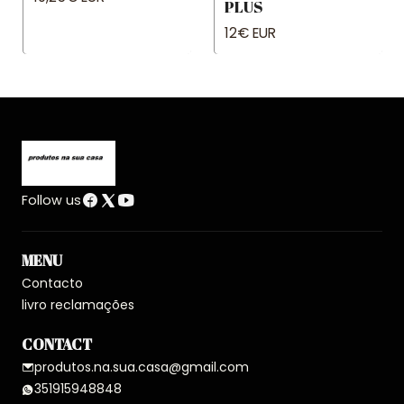
PLUS
12€ EUR
Follow us
MENU
Contacto
livro reclamações
CONTACT
produtos.na.sua.casa@gmail.com
351915948848