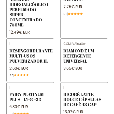
HIDROALCÓOLICO
7,75€ EUR
PERFUMADO
SUPER
5.0
CONCENTRADO
750ML
12,49€ EUR
|
COM IVA
|
sutter
DESENGORDURANTE
DIAMOND É UM
MULTI-USOS
DETERGENTE
PULVERIZADOR 1L
UNIVERSAL
2,60€ EUR
3,65€ EUR
5.0
|
|
FAIRY PLATINUM
RICORÉ LATTE
PLUS - 15+8 =23
DOLCE CÁPSULAS
DE CAFÉ 48 CAP
6,30€ EUR
13,97€ EUR