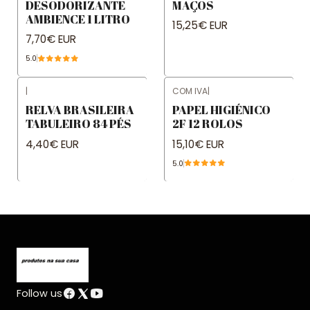
DESODORIZANTE
MAÇOS
AMBIENCE 1 LITRO
15,25€ EUR
7,70€ EUR
5.0
|
COM IVA
|
RELVA BRASILEIRA
PAPEL HIGIÉNICO
TABULEIRO 84 PÉS
2F 12 ROLOS
4,40€ EUR
15,10€ EUR
5.0
Follow us