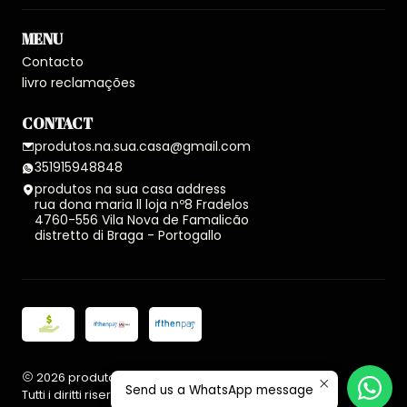
MENU
Contacto
livro reclamações
CONTACT
produtos.na.sua.casa@gmail.com
351915948848
produtos na sua casa address
rua dona maria ll loja nº8 Fradelos
4760-556 Vila Nova de Famalicão
distretto di Braga - Portogallo
2026 produtos na sua casa.
Send us a WhatsApp message
Tutti i diritti riservati.
Realizzato con Jumpseller
.