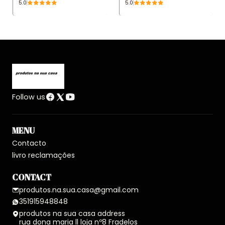
5.0
5.0
Follow us
MENU
Contacto
livro reclamações
CONTACT
produtos.na.sua.casa@gmail.com
351915948848
produtos na sua casa address
rua dona maria ll loja nº8 Fradelos