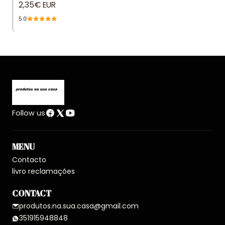
2,35€ EUR
5.0
Follow us
MENU
Contacto
livro reclamações
CONTACT
produtos.na.sua.casa@gmail.com
351915948848